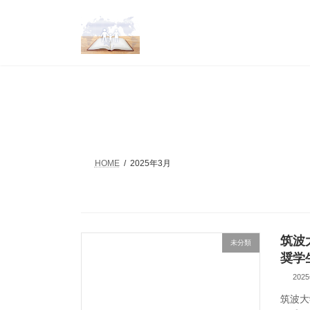
コ
ナ
ン
ビ
テ
ゲ
ン
ー
ツ
シ
へ
ョ
ス
ン
キ
に
ッ
移
プ
動
HOME
2025年3月
筑波
未分類
奨学
202
筑波大