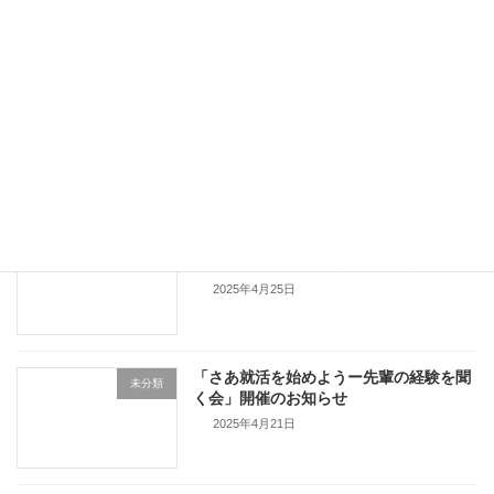
お知らせ
2025年7月16日
オンライン企業説明会（野村証券）
未分類
2025年5月9日
途上国フィールド・ワーク「ラオス少数
未分類
民族と暮らして」報告会開催のお知らせ
2025年4月25日
「さあ就活を始めようー先輩の経験を聞
未分類
く会」開催のお知らせ
2025年4月21日